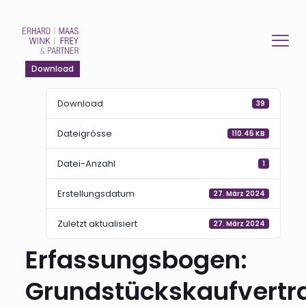
Download
Download
39
Dateigrösse
110.45 KB
Datei-Anzahl
1
Erstellungsdatum
27. März 2024
Zuletzt aktualisiert
27. März 2024
Erfassungsbogen:
Grundstückskaufvertr