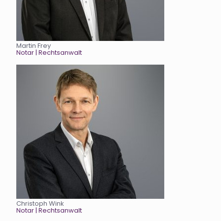
Martin Frey
Notar
| Rechtsanwalt
Christoph Wink
Notar
| Rechtsanwalt