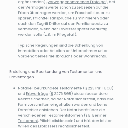
ergänzenden) „
vorweggenommenen Erbfolge
“, bei
der Vermögenswerte schon zu Lebzeiten auf die
Erben übertragen werden, um Erbschaftsteuer zu
sparen, Pflichtteilsansprüche zu minimieren oder
auch den Zugriff Dritter auf den Familienbesitz zu
vermeiden, wenn der Erblasser später bedürftig
werden solle (z.B. im Pflegefall).
Typische Regelungen sind die Schenkung von
Immobilien oder Anteilen an Unternehmen unter
Vorbehalt eines Nießbrauchs oder Wohnrechts.
Erstellung und Beurkundung von Testamenten und
Erbverträgen
Notariell beurkundete
Testamente
(§ 2231 Nr. 1 BGB)
und
Erbverträge
(§ 2276 BGB) bieten besondere
Rechtssicherheit, da der Notar sicherstellt, dass alle
Formvorschriften eingehalten werden und keine
Formfehler entstehen. Der Notar berät über die
verschiedenen Testamentsformen (z.B.
Berliner
Testament
, Pflichtteilsklauseln) und hält den letzten
Willen des Erblassers rechtssicher fest.