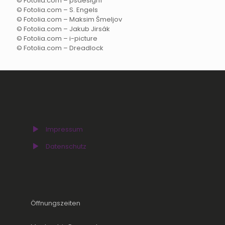
© Fotolia.com – psdesign1
© Fotolia.com – S. Engels
© Fotolia.com – Maksim Šmeljov
© Fotolia.com – Jakub Jirsák
© Fotolia.com – i-picture
© Fotolia.com – Dreadlock
Impressum
Datenschutz
Öffnungszeiten