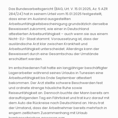
Das Bundesarbeitsgericht (BAG, Urt. V. 15.01.2025, Az. 5 AZR
284/24) hat in seinem Urteil vom 15.01.2025 festgestellt,
dass einer im Ausland ausgestellten
Arbeitsunfähigkeitsbescheinigung grundsätzlich derselbe
Beweiswert zukommt, wie einer in Deutschland
attestierten Arbeitsunfähigkeit – auch wenn sie aus einem
Nicht- EU- Staat stammt. Voraussetzung ist, dass der
ausländische Arzt klar zwischen Krankheit und
Arbeitsunfähigkeit unterscheidet. Allerdings kann der
Beweiswert durch eine Gesamtschau der Umstände
erschüttert werden.
Im entschiedenen Fall hatte ein langjähriger beschäftigter
Lagerarbeiter während seines Urlaubs in Tunesien eine
Arbeitsunfähigkeit bis Ende September attestiert
bekommen. Der Arzt stellte schwere Beschwerden fest
und ordnete strenge häusliche Ruhe sowie
Reiseunfähigkeit an. Dennoch buchte der Mann bereits am
darauffolgenden Tag ein Fährticket und trat kurz darauf mit
dem Auto die Rückreise nach Deutschland an. Hinzu trat
der Umstand, dass der Arbeitnehmer bereits mehrfach in
engem zeitlichem Zusammenhang mit Urlaub
krankgeschrieben gewesen war