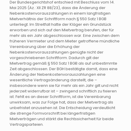
Der Bundesgerichtshof entschied mit Beschluss vom 14.
Mai 2025 (Az.: XII ZR 88/23), dass die Änderung der
Nebenkostenvorauszahlungen in einem langfristigen
Mietverhältnis der Schriftform nach § 550 Satz 1 BGB
unterliegt. Im Streitfall hatte der Kläger ein Grundstück
erworben und sich auf den Mietvertrag berufen, der für
mehr als ein Jahr abgeschlossen war. Eine zwischen dem
früheren Vermieter und dem Mieter getroffene mündliche
Vereinbarung über die Erhöhung der
Nebenkostenvorauszahlungen genügte nicht der
vorgeschriebenen Schriftform. Dadurch gilt der
Mietvertrag gemäß § 550 Satz 1 BGB als auf unbestimmte
Zeit abgeschlossen. Der BGH bestätigte damit, dass eine
Änderung der Nebenkostenvorauszahlungen eine
wesentliche Vertragsänderung darstellt, die –
insbesondere wenn sie für mehr als ein Jahr gilt und nicht
jederzeit widerrufbar ist – zwingend schriftlich zu fixieren
ist. Fehlt es an dieser Schriftform, ist die Vereinbarung
unwirksam, was zur Folge hat, dass der Mietvertrag als
unbefristet anzusehen ist. Die Entscheidung verdeutlicht
die strenge Formvorschrift bei längerfristigen
Mietverträgen und stärkt die Rechtssicherheit für beide
Vertragsparteien.