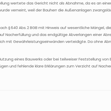
ung wertete das Gericht nicht als Abnahme, da es an ein
urde verneint, weil der Bauherr die Außenanlagen zwangsläu
ch § 640 Abs. 2 BGB mit Hinweis auf wesentliche Mängel, di
t auf Nacherfüllung und das endgültige Abverlangen einer Ab
ießlich mit Gewährleistungseinwänden verteidigte. Da ohne A
r Nutzung eines Bauwerks oder bei teilweiser Feststellung vo
ügen und fehlende klare Erklärungen zum Verzicht auf Nache