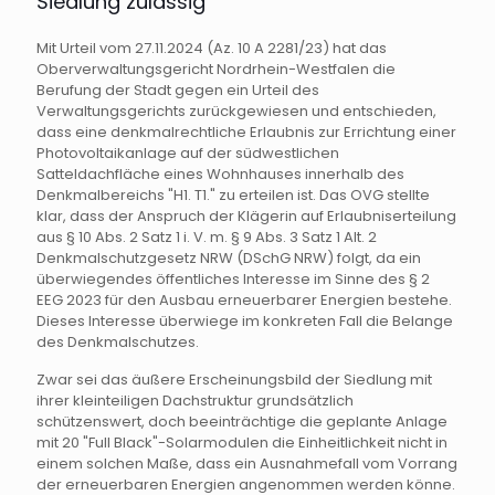
Siedlung zulässig
Mit Urteil vom 27.11.2024 (Az. 10 A 2281/23) hat das
Oberverwaltungsgericht Nordrhein-Westfalen die
Berufung der Stadt gegen ein Urteil des
Verwaltungsgerichts zurückgewiesen und entschieden,
dass eine denkmalrechtliche Erlaubnis zur Errichtung einer
Photovoltaikanlage auf der südwestlichen
Satteldachfläche eines Wohnhauses innerhalb des
Denkmalbereichs "H1. T1." zu erteilen ist. Das OVG stellte
klar, dass der Anspruch der Klägerin auf Erlaubniserteilung
aus § 10 Abs. 2 Satz 1 i. V. m. § 9 Abs. 3 Satz 1 Alt. 2
Denkmalschutzgesetz NRW (DSchG NRW) folgt, da ein
überwiegendes öffentliches Interesse im Sinne des § 2
EEG 2023 für den Ausbau erneuerbarer Energien bestehe.
Dieses Interesse überwiege im konkreten Fall die Belange
des Denkmalschutzes.
Zwar sei das äußere Erscheinungsbild der Siedlung mit
ihrer kleinteiligen Dachstruktur grundsätzlich
schützenswert, doch beeinträchtige die geplante Anlage
mit 20 "Full Black"-Solarmodulen die Einheitlichkeit nicht in
einem solchen Maße, dass ein Ausnahmefall vom Vorrang
der erneuerbaren Energien angenommen werden könne.